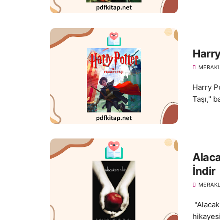
Harry
MERAKL
Harry P
Taşı," b
Alac
İndir
MERAKL
"Alacaka
hikayesi