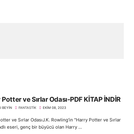
 Potter ve Sırlar Odası-PDF KİTAP İNDİR
I BEYIN
FANTASTIK
EKIM 08, 2023
tter ve Sırlar OdasıJ.K. Rowling'in "Harry Potter ve Sırlar
dlı eseri, genç bir büyücü olan Harry ...