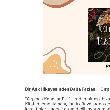
Bir Aşk Hikayesinden Daha Fazlası: "Çırp
"Çırpınan Kanatlar Evi," sıradan bir aşk hik
Kitabın temel teması, farklı dünyalardan gel
karakterler, sadece aşkın değil, aynı zamand