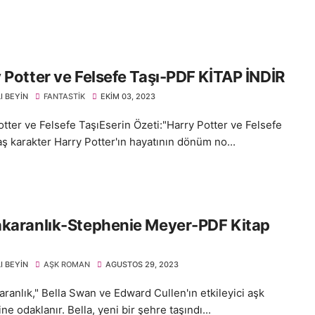
 Potter ve Felsefe Taşı-PDF KİTAP İNDİR
I BEYIN
FANTASTIK
EKIM 03, 2023
otter ve Felsefe TaşıEserin Özeti:"Harry Potter ve Felsefe
aş karakter Harry Potter'ın hayatının dönüm no...
akaranlık-Stephenie Meyer-PDF Kitap
I BEYIN
AŞK ROMAN
AGUSTOS 29, 2023
ranlık," Bella Swan ve Edward Cullen'ın etkileyici aşk
ne odaklanır. Bella, yeni bir şehre taşındı...