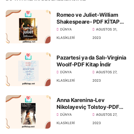
Romeo ve Juliet-William
Shakespeare- PDF KİTAP
İNDİR
DÜNYA
AGUSTOS 31,
KLASIKLERI
2023
Pazartesi ya da Salı-Virginia
Woolf-PDF Kitap İndir
DÜNYA
AGUSTOS 27,
KLASIKLERI
2023
Anna Karenina-Lev
Nikolayeviç Tolstoy-PDF
Kitap İndir
DÜNYA
AGUSTOS 27,
KLASIKLERI
2023