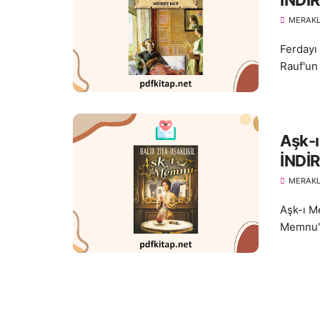
İNDİR
MERAKL
Ferdayı
Rauf'un
Aşk-ı
İNDİR
MERAKL
Aşk-ı Me
Memnu" a