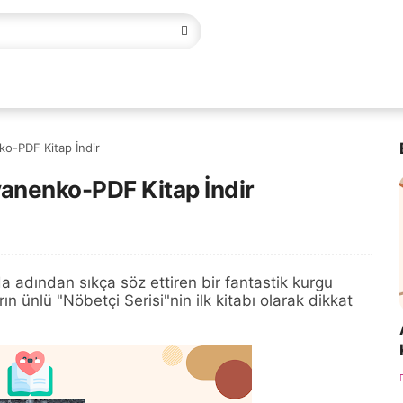
o-PDF Kitap İndir
anenko-PDF Kitap İndir
dından sıkça söz ettiren bir fantastik kurgu
ın ünlü "Nöbetçi Serisi"nin ilk kitabı olarak dikkat