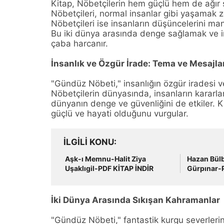
Kitap, Nöbetçilerin hem güçlü hem de ağır s
Nöbetçileri, normal insanlar gibi yaşamak z
Nöbetçileri ise insanların düşüncelerini ma
Bu iki dünya arasında denge sağlamak ve i
çaba harcanır.
İnsanlık ve Özgür İrade: Tema ve Mesajla
"Gündüz Nöbeti," insanlığın özgür iradesi v
Nöbetçilerin dünyasında, insanların kararlar
dünyanın denge ve güvenliğini de etkiler. Ki
güçlü ve hayati olduğunu vurgular.
İLGILI KONU
Aşk-ı Memnu-Halit Ziya
Hazan Bül
Uşaklıgil-PDF KİTAP İNDİR
Gürpınar-
İki Dünya Arasında Sıkışan Kahramanlar
"Gündüz Nöbeti," fantastik kurgu severlerin