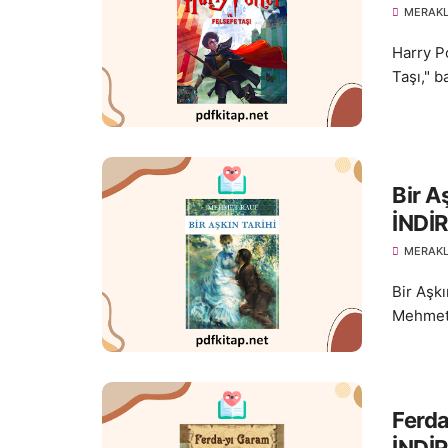
MERAKL
Harry P
Taşı," b
Bir A
İNDİR
MERAKL
Bir Aşkı
Mehmet R
Ferd