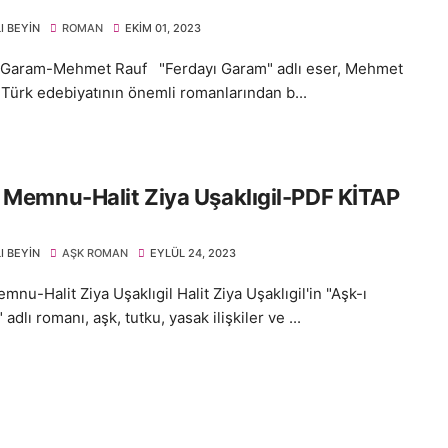
I BEYIN
ROMAN
EKIM 01, 2023
 Garam-Mehmet Rauf "Ferdayı Garam" adlı eser, Mehmet
 Türk edebiyatının önemli romanlarından b...
 Memnu-Halit Ziya Uşaklıgil-PDF KİTAP
I BEYIN
AŞK ROMAN
EYLÜL 24, 2023
mnu-Halit Ziya Uşaklıgil Halit Ziya Uşaklıgil'in "Aşk-ı
dlı romanı, aşk, tutku, yasak ilişkiler ve ...