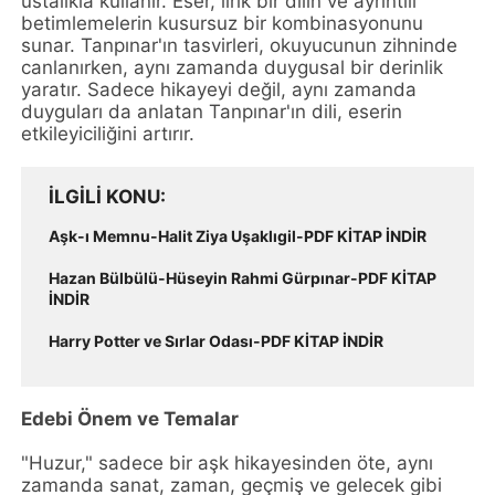
ustalıkla kullanır. Eser, lirik bir dilin ve ayrıntılı
betimlemelerin kusursuz bir kombinasyonunu
sunar. Tanpınar'ın tasvirleri, okuyucunun zihninde
canlanırken, aynı zamanda duygusal bir derinlik
yaratır. Sadece hikayeyi değil, aynı zamanda
duyguları da anlatan Tanpınar'ın dili, eserin
etkileyiciliğini artırır.
İLGILI KONU
Aşk-ı Memnu-Halit Ziya Uşaklıgil-PDF KİTAP İNDİR
Hazan Bülbülü-Hüseyin Rahmi Gürpınar-PDF KİTAP
İNDİR
Harry Potter ve Sırlar Odası-PDF KİTAP İNDİR
Edebi Önem ve Temalar
"Huzur," sadece bir aşk hikayesinden öte, aynı
zamanda sanat, zaman, geçmiş ve gelecek gibi