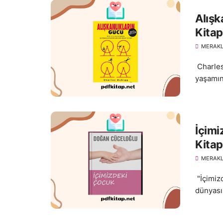
Alışk
Kitap
MERAKL
Charles 
yaşamını
İçim
Kitap
MERAKL
"İçimizd
dünyası