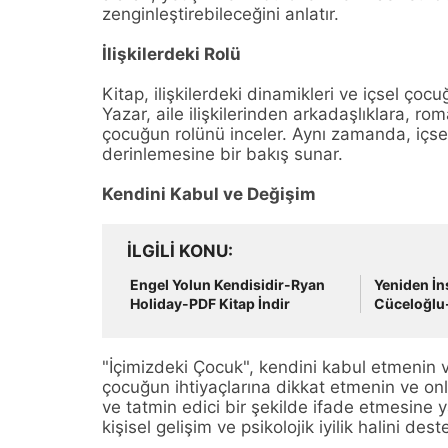
zenginleştirebileceğini anlatır.
İlişkilerdeki Rolü
Kitap, ilişkilerdeki dinamikleri ve içsel çocu
Yazar, aile ilişkilerinden arkadaşlıklara, rom
çocuğun rolünü inceler. Aynı zamanda, içsel
derinlemesine bir bakış sunar.
Kendini Kabul ve Değişim
İLGILI KONU
Engel Yolun Kendisidir-Ryan
Yeniden İ
Holiday-PDF Kitap İndir
Cüceloğlu-
"İçimizdeki Çocuk", kendini kabul etmenin v
çocuğun ihtiyaçlarına dikkat etmenin ve on
ve tatmin edici bir şekilde ifade etmesine y
kişisel gelişim ve psikolojik iyilik halini dest