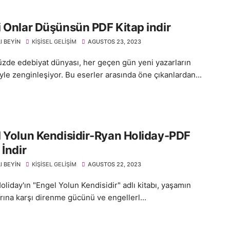
 Onlar Düşünsün PDF Kitap indir
I BEYIN
KIŞISEL GELIŞIM
AGUSTOS 23, 2023
de edebiyat dünyası, her geçen gün yeni yazarların
yle zenginleşiyor. Bu eserler arasında öne çıkanlardan...
 Yolun Kendisidir-Ryan Holiday-PDF
 İndir
I BEYIN
KIŞISEL GELIŞIM
AGUSTOS 22, 2023
liday'ın "Engel Yolun Kendisidir" adlı kitabı, yaşamın
rına karşı direnme gücünü ve engellerl...