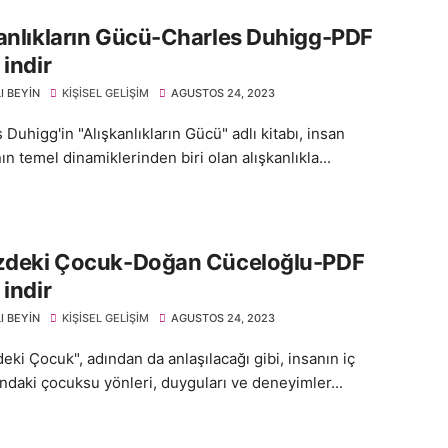
anlıkların Gücü-Charles Duhigg-PDF
 indir
I BEYIN
KIŞISEL GELIŞIM
AGUSTOS 24, 2023
Duhigg'in "Alışkanlıkların Gücü" adlı kitabı, insan
n temel dinamiklerinden biri olan alışkanlıkla...
izdeki Çocuk-Doğan Cüceloğlu-PDF
 indir
I BEYIN
KIŞISEL GELIŞIM
AGUSTOS 24, 2023
eki Çocuk", adından da anlaşılacağı gibi, insanın iç
ndaki çocuksu yönleri, duyguları ve deneyimler...