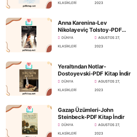
KLASIKLERI
2023
Anna Karenina-Lev
Nikolayeviç Tolstoy-PDF
Kitap İndir
DÜNYA
AGUSTOS 27,
KLASIKLERI
2023
Yeraltından Notlar-
Dostoyevski-PDF Kitap İndir
DÜNYA
AGUSTOS 27,
KLASIKLERI
2023
Gazap Üzümleri-John
Steinbeck-PDF Kitap İndir
DÜNYA
AGUSTOS 27,
KLASIKLERI
2023