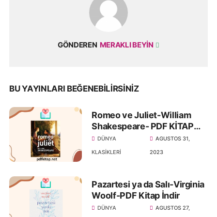
GÖNDEREN
MERAKLI BEYIN
BU YAYINLARI BEĞENEBILIRSINIZ
Romeo ve Juliet-William
Shakespeare- PDF KİTAP
İNDİR
DÜNYA
AGUSTOS 31,
KLASIKLERI
2023
Pazartesi ya da Salı-Virginia
Woolf-PDF Kitap İndir
DÜNYA
AGUSTOS 27,