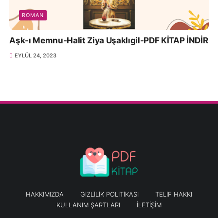
ROMAN
Aşk-ı Memnu-Halit Ziya Uşaklıgil-PDF KİTAP İNDİR
EYLÜL 24, 2023
HAKKIMIZDA
GIZLILIK POLITIKASI
TELIF HAKKI
KULLANIM ŞARTLARI
İLETIŞIM