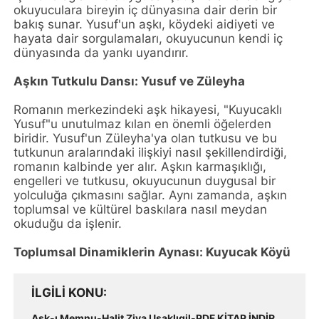
okuyuculara bireyin iç dünyasına dair derin bir
bakış sunar. Yusuf'un aşkı, köydeki aidiyeti ve
hayata dair sorgulamaları, okuyucunun kendi iç
dünyasında da yankı uyandırır.
Aşkın Tutkulu Dansı: Yusuf ve Züleyha
Romanın merkezindeki aşk hikayesi, "Kuyucaklı
Yusuf"u unutulmaz kılan en önemli öğelerden
biridir. Yusuf'un Züleyha'ya olan tutkusu ve bu
tutkunun aralarındaki ilişkiyi nasıl şekillendirdiği,
romanın kalbinde yer alır. Aşkın karmaşıklığı,
engelleri ve tutkusu, okuyucunun duygusal bir
yolculuğa çıkmasını sağlar. Aynı zamanda, aşkın
toplumsal ve kültürel baskılara nasıl meydan
okuduğu da işlenir.
Toplumsal Dinamiklerin Aynası: Kuyucak Köyü
İLGILI KONU
Aşk-ı Memnu-Halit Ziya Uşaklıgil-PDF KİTAP İNDİR