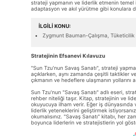
strateji yapmanın ve liderlik etmenin temel il
adaptasyon ve akıl yürütme gibi konulara d
İLGILI KONU
Zygmunt Bauman-Çalışma, Tüketicilik v
Stratejinin Efsanevi Kılavuzu
"Sun Tzu'nun Savaş Sanatı", strateji yapman
açıklarken, aynı zamanda çeşitli taktikler ve
çıkmanın ve hedeflere ulaşmanın yollarını a
Sun Tzu'nun "Savaş Sanatı" adlı eseri, strate
rehber niteliği taşır. Kitap, stratejinin ve li
okuyucuya ilham verir. Eğer iş dünyasında 
liderlik yeteneklerini geliştirmek istiyorsa
okumalısınız. "Savaş Sanatı" kitabı, her zam
boyunca liderlerin ve stratejistlerin yol gö