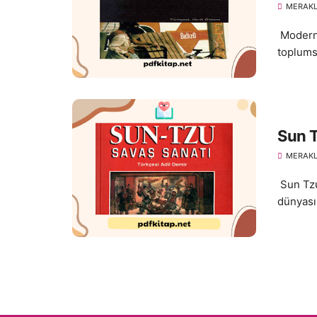
MERAKL
Modern 
toplumsa
Sun T
MERAKL
Sun Tzu
dünyası,