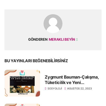
GÖNDEREN
MERAKLI BEYIN
BU YAYINLARI BEĞENEBILIRSINIZ
Zygmunt Bauman-Çalışma,
Tüketicilik ve Yeni
Yoksullar-PDF Kitap İndir
SOSYOLOJI
AGUSTOS 22, 2023