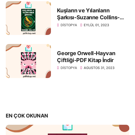
Kuşların ve Yılanların
Şarkısı-Suzanne Collins-
PDF KİTAP İNDİR
DISTOPYA
EYLÜL 01, 2023
George Orwell-Hayvan
Çiftliği-PDF Kitap İndir
DISTOPYA
AGUSTOS 31, 2023
EN ÇOK OKUNAN