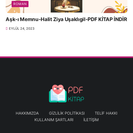
ROMAN
Aşk-ı Memnu-Halit Ziya Uşaklıgil-PDF KİTAP İNDİR
EYLÜL 24, 2023
HAKKIMIZDA
GIZLILIK POLITIKASI
TELIF HAKKI
KULLANIM ŞARTLARI
İLETIŞIM