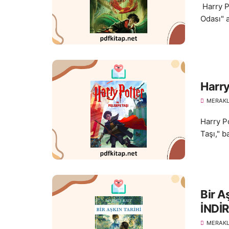
Harry Po
Odası" a
Harry
MERAKL
Harry P
Taşı," b
Bir A
İNDİR
MERAKL