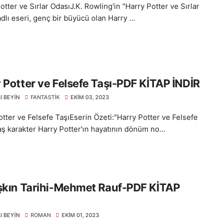
tter ve Sırlar OdasıJ.K. Rowling'in "Harry Potter ve Sırlar
dlı eseri, genç bir büyücü olan Harry ...
 Potter ve Felsefe Taşı-PDF KİTAP İNDİR
I BEYIN
FANTASTIK
EKIM 03, 2023
otter ve Felsefe TaşıEserin Özeti:"Harry Potter ve Felsefe
aş karakter Harry Potter'ın hayatının dönüm no...
şkın Tarihi-Mehmet Rauf-PDF KİTAP
I BEYIN
ROMAN
EKIM 01, 2023