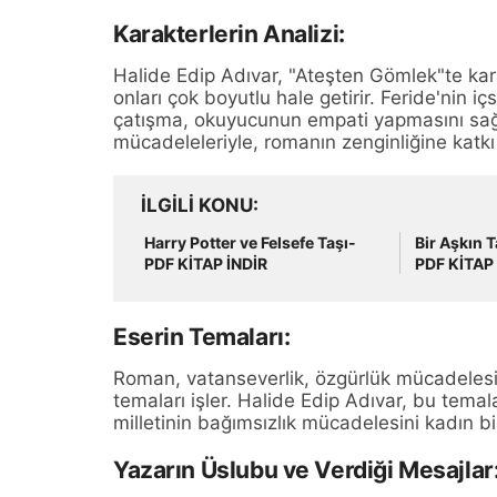
Karakterlerin Analizi:
Halide Edip Adıvar, "Ateşten Gömlek"te kara
onları çok boyutlu hale getirir. Feride'nin iç
çatışma, okuyucunun empati yapmasını sağla
mücadeleleriyle, romanın zenginliğine katkı 
İLGILI KONU
Harry Potter ve Felsefe Taşı-
Bir Aşkın 
PDF KİTAP İNDİR
PDF KİTAP 
Eserin Temaları:
Roman, vatanseverlik, özgürlük mücadelesi, 
temaları işler. Halide Edip Adıvar, bu temalar
milletinin bağımsızlık mücadelesini kadın b
Yazarın Üslubu ve Verdiği Mesajlar