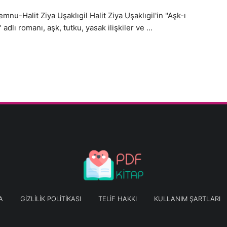
mnu-Halit Ziya Uşaklıgil Halit Ziya Uşaklıgil'in "Aşk-ı
dlı romanı, aşk, tutku, yasak ilişkiler ve ...
A
GIZLILIK POLITIKASI
TELIF HAKKI
KULLANIM ŞARTLARI