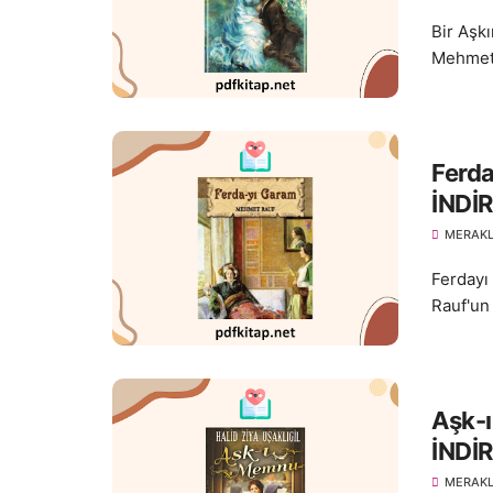
Bir Aşkı
Mehmet R
Ferd
İNDİR
MERAKL
Ferdayı
Rauf'un
Aşk-ı
İNDİR
MERAKL