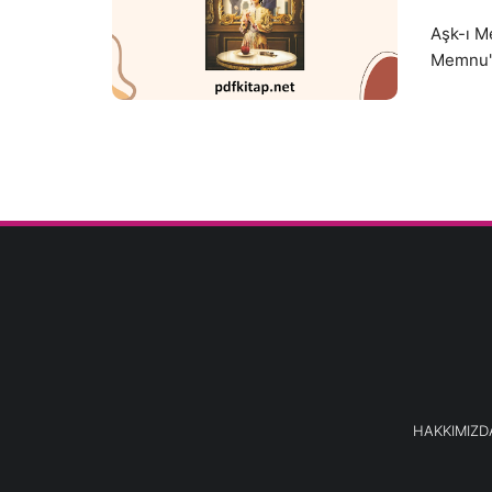
Aşk-ı Me
Memnu" a
HAKKIMIZD