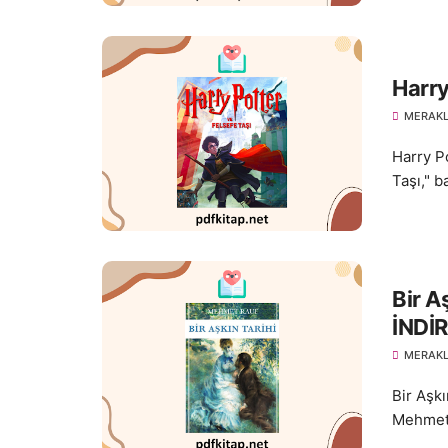
Harry
MERAKL
Harry P
Taşı," b
Bir A
İNDİR
MERAKL
Bir Aşkı
Mehmet R