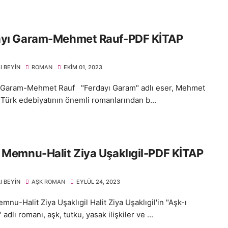
ayı Garam-Mehmet Rauf-PDF KİTAP
I BEYIN
ROMAN
EKIM 01, 2023
 Garam-Mehmet Rauf "Ferdayı Garam" adlı eser, Mehmet
 Türk edebiyatının önemli romanlarından b...
 Memnu-Halit Ziya Uşaklıgil-PDF KİTAP
I BEYIN
AŞK ROMAN
EYLÜL 24, 2023
mnu-Halit Ziya Uşaklıgil Halit Ziya Uşaklıgil'in "Aşk-ı
dlı romanı, aşk, tutku, yasak ilişkiler ve ...