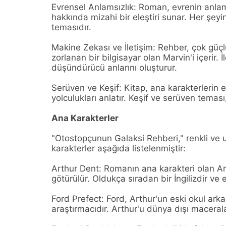
Evrensel Anlamsızlık: Roman, evrenin anlams
hakkında mizahi bir eleştiri sunar. Her şey
temasıdır.
Makine Zekası ve İletişim: Rehber, çok güçl
zorlanan bir bilgisayar olan Marvin'i içerir. 
düşündürücü anlarını oluşturur.
Serüven ve Keşif: Kitap, ana karakterlerin ev
yolculukları anlatır. Keşif ve serüven teması
Ana Karakterler
"Otostopçunun Galaksi Rehberi," renkli ve u
karakterler aşağıda listelenmiştir:
Arthur Dent: Romanın ana karakteri olan Ar
götürülür. Oldukça sıradan bir İngilizdir ve
Ford Prefect: Ford, Arthur'un eski okul ark
araştırmacıdır. Arthur'u dünya dışı macerala