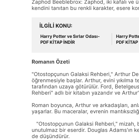
Zaphod Beeblebrox: Zaphod, iki kafalı ve üç
kendini tanıtan bu renkli karakter, esere komi
İLGILI KONU
Harry Potter ve Sırlar Odası-
Harry Potte
PDF KİTAP İNDİR
PDF KİTAP 
Romanın Özeti
"Otostopçunun Galaksi Rehberi," Arthur Dent 
öğrenmesiyle başlar. Arthur, evini yıkılma t
tarafından uzaya götürülür. Ford, Betelgeus
Rehberi" adlı bir kitabın yazarıdır ve Arth
Roman boyunca, Arthur ve arkadaşları, anla
yaşarlar. Bu maceralar, evrenin mantıksızlı
"Otostopçunun Galaksi Rehberi," mizah, bi
unutulmaz bir eserdir. Douglas Adams'ın k
de düşündürür.