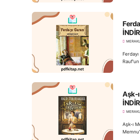
Ferd
İNDİR
MERAKL
Ferdayı
Rauf'un
Aşk-ı
İNDİR
MERAKL
Aşk-ı Me
Memnu" a