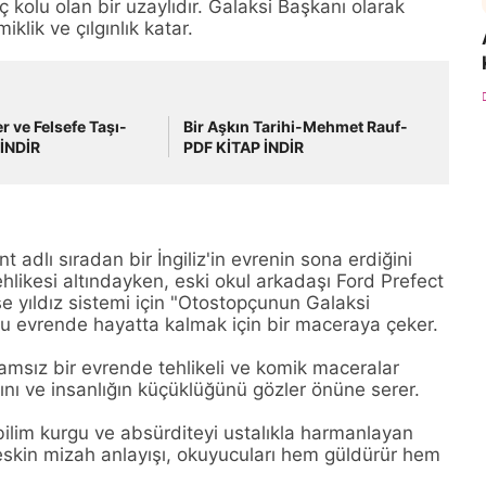
 kolu olan bir uzaylıdır. Galaksi Başkanı olarak
klik ve çılgınlık katar.
r ve Felsefe Taşı-
Bir Aşkın Tarihi-Mehmet Rauf-
İNDİR
PDF KİTAP İNDİR
adlı sıradan bir İngiliz'in evrenin sona erdiğini
ehlikesi altındayken, eski okul arkadaşı Ford Prefect
e yıldız sistemi için "Otostopçunun Galaksi
ur'u evrende hayatta kalmak için bir maceraya çeker.
msız bir evrende tehlikeli ve komik maceralar
ğını ve insanlığın küçüklüğünü gözler önüne serer.
lim kurgu ve absürditeyi ustalıkla harmanlayan
eskin mizah anlayışı, okuyucuları hem güldürür hem