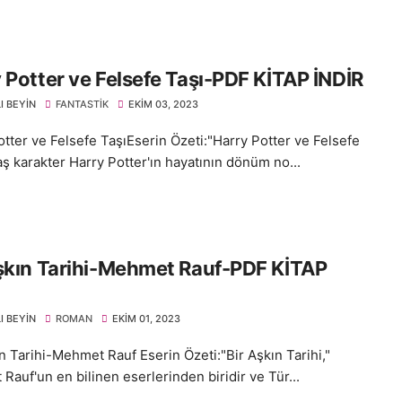
 Potter ve Felsefe Taşı-PDF KİTAP İNDİR
I BEYIN
FANTASTIK
EKIM 03, 2023
otter ve Felsefe TaşıEserin Özeti:"Harry Potter ve Felsefe
aş karakter Harry Potter'ın hayatının dönüm no...
şkın Tarihi-Mehmet Rauf-PDF KİTAP
I BEYIN
ROMAN
EKIM 01, 2023
n Tarihi-Mehmet Rauf Eserin Özeti:"Bir Aşkın Tarihi,"
auf'un en bilinen eserlerinden biridir ve Tür...