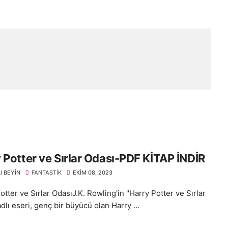
 Potter ve Sırlar Odası-PDF KİTAP İNDİR
I BEYIN
FANTASTIK
EKIM 08, 2023
tter ve Sırlar OdasıJ.K. Rowling'in "Harry Potter ve Sırlar
dlı eseri, genç bir büyücü olan Harry ...