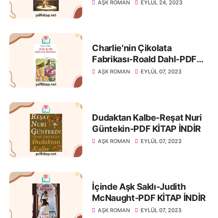
AŞK ROMAN
EYLÜL 24, 2023
Charlie'nin Çikolata
Fabrikası-Roald Dahl-PDF
KİTAP İNDİR
AŞK ROMAN
EYLÜL 07, 2023
Dudaktan Kalbe-Reşat Nuri
Güntekin-PDF KİTAP İNDİR
AŞK ROMAN
EYLÜL 07, 2023
İçinde Aşk Saklı-Judith
McNaught-PDF KİTAP İNDİR
AŞK ROMAN
EYLÜL 07, 2023