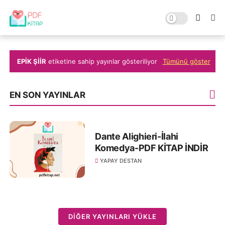
EPIK ŞIIR
etiketine sahip yayınlar gösteriliyor
Tümünü göster
EN SON YAYINLAR
Dante Alighieri-İlahi
Komedya-PDF KİTAP İNDİR
YAPAY DESTAN
DIĞER YAYINLARI YÜKLE